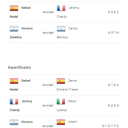
Rafael
Jérémy
verslaat
6-2 6-2
Nadal
Chardy
Horacio
Carlos
verslaat
6-3 7-6
Zeballos
Berlocq
Kwartfinales
Rafael
Daniel
verslaat
6-1 6-4
Nadal
Gimeno-Traver
Jérémy
Paolo
verslaat
6-2 6-3
Chardy
Lorenzi
Horacio
Albert
verslaat
6-1 5-7 7-6