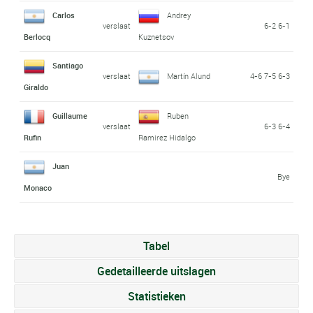
Carlos
Andrey
verslaat
6-2 6-1
Berlocq
Kuznetsov
Santiago
verslaat
Martín Alund
4-6 7-5 6-3
Giraldo
Guillaume
Ruben
verslaat
6-3 6-4
Rufin
Ramirez Hidalgo
Juan
Bye
Monaco
Tabel
Gedetailleerde uitslagen
Statistieken