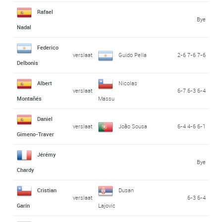
Rafael
Bye
Nadal
Federico
verslaat
Guido Pella
2-6 7-6 7-6
Delbonis
Albert
Nicolas
verslaat
6-7 6-3 6-4
Montañés
Massu
Daniel
verslaat
João Sousa
6-4 4-6 6-1
Gimeno-Traver
Jérémy
Bye
Chardy
Cristian
Dusan
verslaat
6-3 6-4
Garín
Lajovic