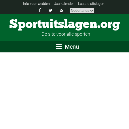
Info voor wedden
Jaarkalender
Laatste uitslagen



Sportuitslagen.org
De site voor alle sporten
Menu