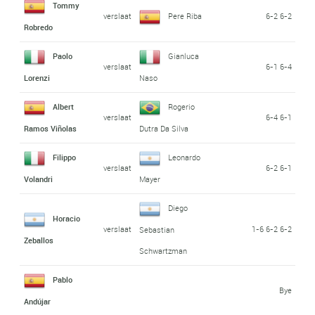
Tommy
verslaat
Pere Riba
6-2 6-2
Robredo
Paolo
Gianluca
verslaat
6-1 6-4
Lorenzi
Naso
Albert
Rogerio
verslaat
6-4 6-1
Ramos Viñolas
Dutra Da Silva
Filippo
Leonardo
verslaat
6-2 6-1
Volandri
Mayer
Diego
Horacio
verslaat
1-6 6-2 6-2
Sebastian
Zeballos
Schwartzman
Pablo
Bye
Andújar