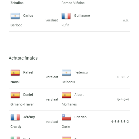
Zeballos
Ramos Viñolas
Carlos
Guillaume
verslaat
w.o.
Berlocq
Rufin
Achtste finales
Rafael
Federico
verslaat
6-3 6-2
Nadal
Delbonis
Daniel
Albert
verslaat
6-4 6-4
Gimeno-Traver
Montañés
Jérémy
Cristian
verslaat
4-6 6-3 6-2
Chardy
Garín