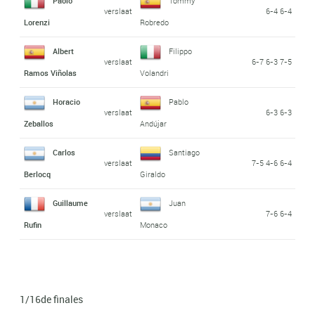
Paolo
Tommy
verslaat
6-4 6-4
Lorenzi
Robredo
Albert
Filippo
verslaat
6-7 6-3 7-5
Ramos Viñolas
Volandri
Horacio
Pablo
verslaat
6-3 6-3
Zeballos
Andújar
Carlos
Santiago
verslaat
7-5 4-6 6-4
Berlocq
Giraldo
Guillaume
Juan
verslaat
7-6 6-4
Rufin
Monaco
1/16de finales