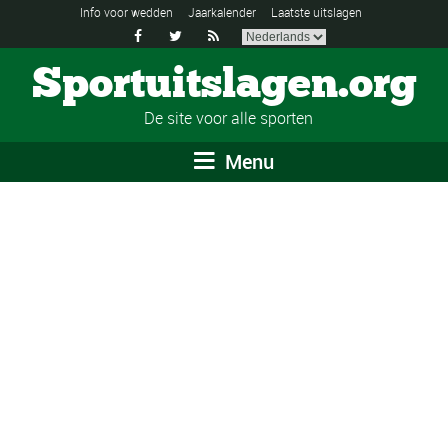
Info voor wedden
Jaarkalender
Laatste uitslagen



Sportuitslagen.org
De site voor alle sporten
Menu