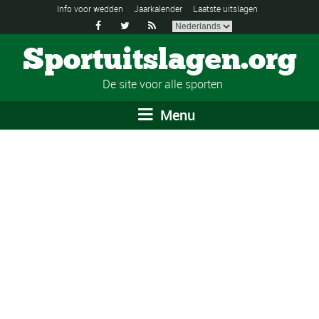
Info voor wedden
Jaarkalender
Laatste uitslagen



Sportuitslagen.org
De site voor alle sporten
Menu