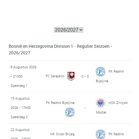
Bosnië en Herzegovina Division 1 - Regulier Seizoen -
2026/2027
8 Augustus 2026
FK Radnik
FC Sarajevo
- 21h00
0 - 0
Bijeljina
Speeldag 1
15 Augustus
FK Radnik Bijeljina
HSK Zrinjski
2026 - 17h00
-
Mostar
Speeldag 2
22 Augustus
NK Siroki Brijeg
FK Radnik
2026 - 17h00
-