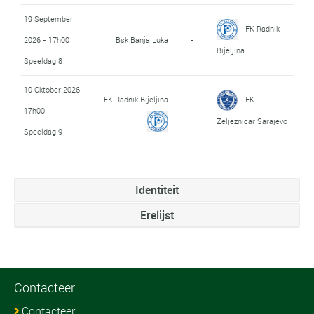
19 September
FK Radnik
2026 - 17h00
Bsk Banja Luka
-
Bijeljina
Speeldag 8
10 Oktober 2026 -
FK Radnik Bijeljina
FK
17h00
-
Zeljeznicar Sarajevo
Speeldag 9
Identiteit
Erelijst
Contacteer
Contacteer