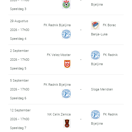
Bijeljina
Speeldag 3
29 Augustus
FK Radnik Bijeljina
FK Borac
2026 - 17h00
-
Banja-Luka
Speeldag 4
2 September
FK Velez Mostar
FK Radnik
2026 - 17h00
-
Bijeljina
Speeldag 5
5 September
FK Radnik Bijeljina
2026 - 17h00
-
Sloga Meridian
Speeldag 6
12 September
NK Celik Zenica
FK Radnik
2026 - 17h00
-
Bijeljina
Speeldag 7