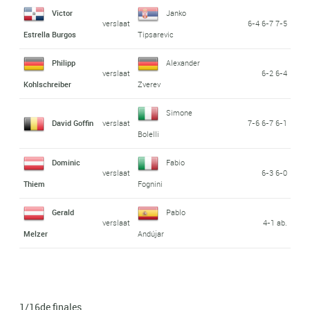
Victor
Janko
verslaat
6-4 6-7 7-5
Estrella Burgos
Tipsarevic
Philipp
Alexander
verslaat
6-2 6-4
Kohlschreiber
Zverev
Simone
David Goffin
verslaat
7-6 6-7 6-1
Bolelli
Dominic
Fabio
verslaat
6-3 6-0
Thiem
Fognini
Gerald
Pablo
verslaat
4-1 ab.
Melzer
Andújar
1/16de finales