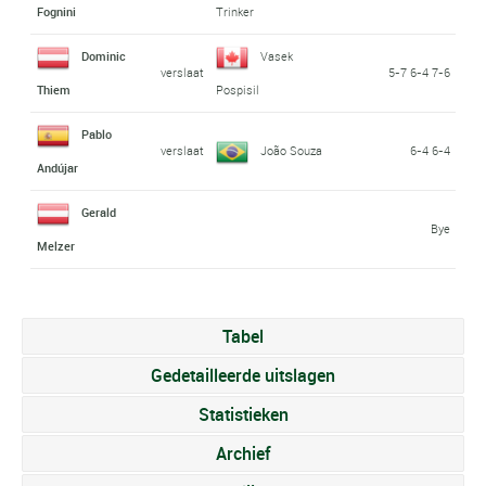
Fognini
Trinker
Dominic
Vasek
verslaat
5-7 6-4 7-6
Thiem
Pospisil
Pablo
verslaat
João Souza
6-4 6-4
Andújar
Gerald
Bye
Melzer
Tabel
Gedetailleerde uitslagen
Statistieken
Archief