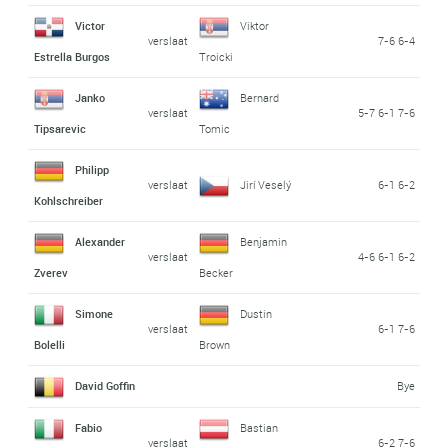
Victor
Viktor
verslaat
7-6 6-4
Estrella Burgos
Troicki
Janko
Bernard
verslaat
5-7 6-1 7-6
Tipsarevic
Tomic
Philipp
verslaat
Jirí Veselý
6-1 6-2
Kohlschreiber
Alexander
Benjamin
verslaat
4-6 6-1 6-2
Zverev
Becker
Simone
Dustin
verslaat
6-1 7-6
Bolelli
Brown
David Goffin
Bye
Fabio
Bastian
verslaat
6-2 7-6