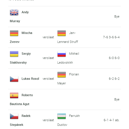
Andy
Bye
Murray
Mischa
Jan-
verslaat
7-6 3-6 6-4
Zverev
Lennard Struff
Sergiy
Mikhail
verslaat
6-0 6-0
Stakhovsky
Ledovskikh
Florian
Lukas Rosol
verslaat
6-2 6-2
Mayer
Roberto
Bye
Bautista Agut
Radek
Farrukh
verslaat
6-1 4-1 ab.
Stepánek
Dustov