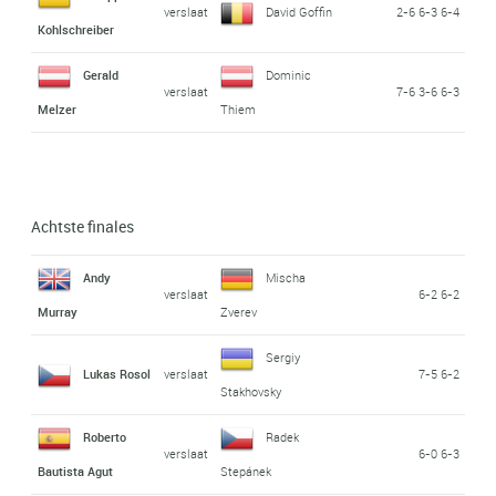
verslaat
David Goffin
2-6 6-3 6-4
Kohlschreiber
Gerald
Dominic
verslaat
7-6 3-6 6-3
Melzer
Thiem
Achtste finales
Andy
Mischa
verslaat
6-2 6-2
Murray
Zverev
Sergiy
Lukas Rosol
verslaat
7-5 6-2
Stakhovsky
Roberto
Radek
verslaat
6-0 6-3
Bautista Agut
Stepánek