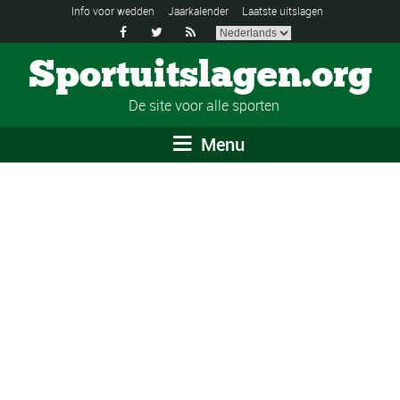
Info voor wedden
Jaarkalender
Laatste uitslagen



Sportuitslagen.org
De site voor alle sporten
Menu