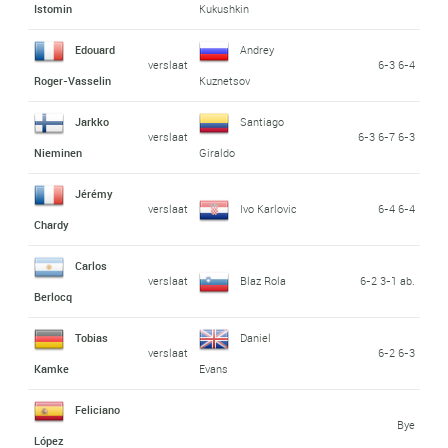
Istomin
Kukushkin
Edouard
Andrey
verslaat
6-3 6-4
Roger-Vasselin
Kuznetsov
Jarkko
Santiago
verslaat
6-3 6-7 6-3
Nieminen
Giraldo
Jérémy
verslaat
Ivo Karlovic
6-4 6-4
Chardy
Carlos
verslaat
Blaz Rola
6-2 3-1 ab.
Berlocq
Tobias
Daniel
verslaat
6-2 6-3
Kamke
Evans
Feliciano
Bye
López