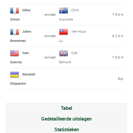
Gilles
Chris
verslaat
7-6 6-4
Simon
Guccione
Julien
Yen-Hsun
verslaat
6-2 6-4
Benneteau
Lu
Sam
Kyle
verslaat
7-6 6-3
Querrey
Edmund
Alexandr
Bye
Dolgopolov
Tabel
Gedetailleerde uitslagen
Statistieken