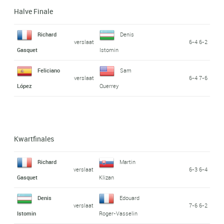
Halve Finale
Richard
Denis
verslaat
6-4 6-2
Gasquet
Istomin
Feliciano
Sam
verslaat
6-4 7-6
López
Querrey
Kwartfinales
Richard
Martin
verslaat
6-3 6-4
Gasquet
Klizan
Denis
Edouard
verslaat
7-6 6-2
Istomin
Roger-Vasselin