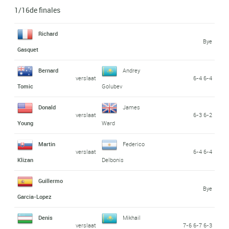
1/16de finales
Richard
Bye
Gasquet
Bernard
Andrey
verslaat
6-4 6-4
Tomic
Golubev
Donald
James
verslaat
6-3 6-2
Young
Ward
Martin
Federico
verslaat
6-4 6-4
Klizan
Delbonis
Guillermo
Bye
Garcia-Lopez
Denis
Mikhail
verslaat
7-6 6-7 6-3