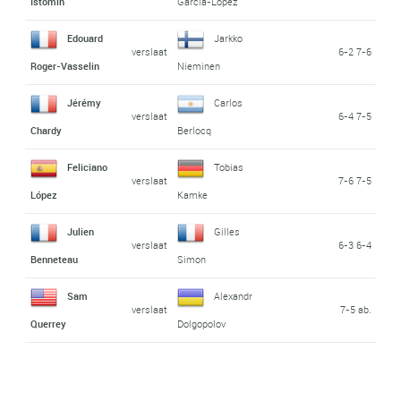
Istomin
Garcia-Lopez
Edouard
Jarkko
verslaat
6-2 7-6
Roger-Vasselin
Nieminen
Jérémy
Carlos
verslaat
6-4 7-5
Chardy
Berlocq
Feliciano
Tobias
verslaat
7-6 7-5
López
Kamke
Julien
Gilles
verslaat
6-3 6-4
Benneteau
Simon
Sam
Alexandr
verslaat
7-5 ab.
Querrey
Dolgopolov