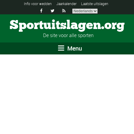
Info voor wedden
Jaarkalender
Laatste uitslagen



Sportuitslagen.org
De site voor alle sporten
Menu