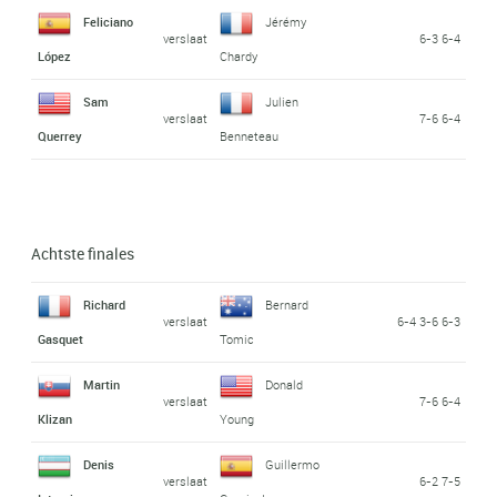
Feliciano
Jérémy
verslaat
6-3 6-4
López
Chardy
Sam
Julien
verslaat
7-6 6-4
Querrey
Benneteau
Achtste finales
Richard
Bernard
verslaat
6-4 3-6 6-3
Gasquet
Tomic
Martin
Donald
verslaat
7-6 6-4
Klizan
Young
Denis
Guillermo
verslaat
6-2 7-5