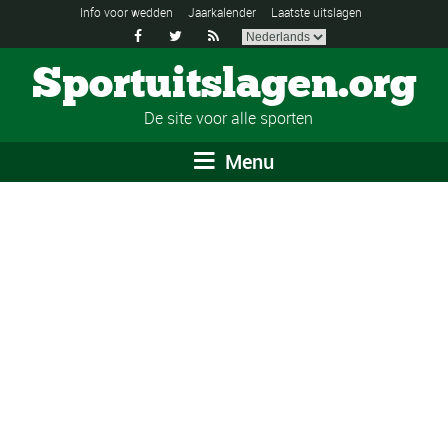
Info voor wedden
Jaarkalender
Laatste uitslagen



Sportuitslagen.org
De site voor alle sporten
Menu