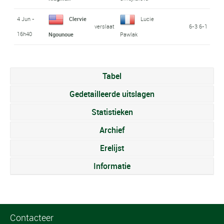
4 Jun -
Clervie
Lucie
verslaat
6-3 6-1
16h40
Ngounoue
Pawlak
Tabel
Gedetailleerde uitslagen
Statistieken
Archief
Erelijst
Informatie
Contacteer