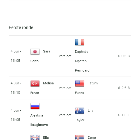
Eerste ronde
4 Jun -
Sara
Daphnée
verslaat
6-0 6-3
11h05
Saito
Mpetshi
Perricard
4 Jun -
Melisa
Tatum
verslaat
6-2 6-3
11h10
Ercan
Evans
4 Jun -
Lily
verslaat
6-1 6-1
Alevtina
11h05
Taylor
Ibragimova
Ella
Darja