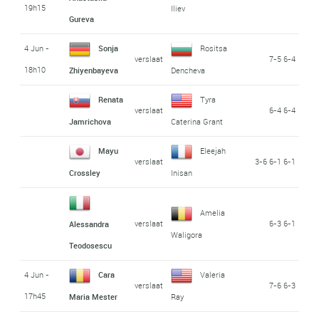
19h15
Iliev
Gureva
4 Jun -
Sonja
Rositsa
verslaat
7-5 6-4
18h10
Zhiyenbayeva
Dencheva
Renata
Tyra
verslaat
6-4 6-4
Jamrichova
Caterina Grant
Mayu
Eleejah
verslaat
3-6 6-1 6-1
Crossley
Inisan
Amelia
verslaat
6-3 6-1
Alessandra
Waligora
Teodosescu
4 Jun -
Cara
Valeria
verslaat
7-6 6-3
17h45
Maria Mester
Ray