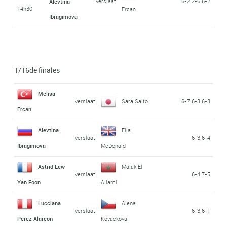
verslaat
6-2 2-6 6-2
Alevtina
14h30
Ercan
Ibragimova
1/16de finales
Melisa
verslaat
Sara Saito
6-7 6-3 6-3
Ercan
Alevtina
Ella
verslaat
6-3 6-4
Ibragimova
McDonald
Astrid Lew
Malak El
verslaat
6-4 7-5
Yan Foon
Allami
Lucciana
Alena
verslaat
6-3 6-1
Perez Alarcon
Kovackova