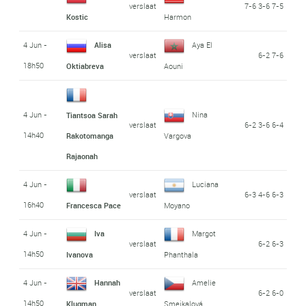
verslaat
7-6 3-6 7-5
Kostic
Harmon
4 Jun -
Alisa
Aya El
verslaat
6-2 7-6
18h50
Oktiabreva
Aouni
4 Jun -
Nina
Tiantsoa Sarah
verslaat
6-2 3-6 6-4
14h40
Rakotomanga
Vargova
Rajaonah
4 Jun -
Luciana
verslaat
6-3 4-6 6-3
16h40
Francesca Pace
Moyano
4 Jun -
Iva
Margot
verslaat
6-2 6-3
14h50
Ivanova
Phanthala
4 Jun -
Hannah
Amelie
verslaat
6-2 6-0
14h50
Klugman
Smejkalová