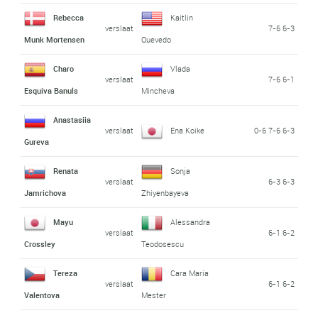
Rebecca
Kaitlin
verslaat
7-6 6-3
Munk Mortensen
Quevedo
Charo
Vlada
verslaat
7-6 6-1
Esquiva Banuls
Mincheva
Anastasiia
verslaat
Ena Koike
0-6 7-6 6-3
Gureva
Renata
Sonja
verslaat
6-3 6-3
Jamrichova
Zhiyenbayeva
Mayu
Alessandra
verslaat
6-1 6-2
Crossley
Teodosescu
Tereza
Cara Maria
verslaat
6-1 6-2
Valentova
Mester