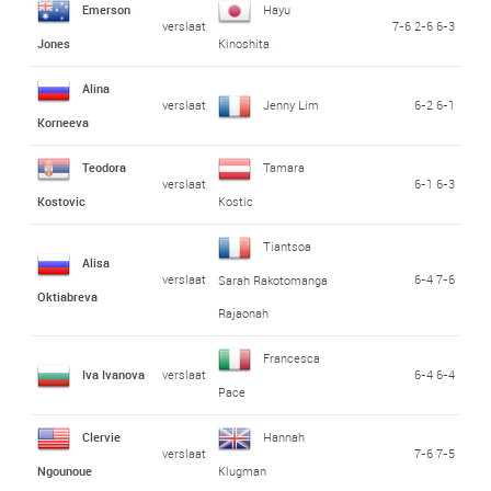
Emerson
Hayu
verslaat
7-6 2-6 6-3
Jones
Kinoshita
Alina
verslaat
Jenny Lim
6-2 6-1
Korneeva
Teodora
Tamara
verslaat
6-1 6-3
Kostovic
Kostic
Tiantsoa
Alisa
verslaat
6-4 7-6
Sarah Rakotomanga
Oktiabreva
Rajaonah
Francesca
Iva Ivanova
verslaat
6-4 6-4
Pace
Clervie
Hannah
verslaat
7-6 7-5
Ngounoue
Klugman