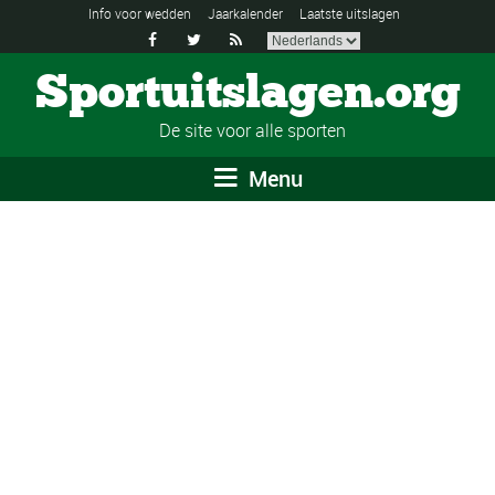
Info voor wedden
Jaarkalender
Laatste uitslagen



Sportuitslagen.org
De site voor alle sporten
Menu