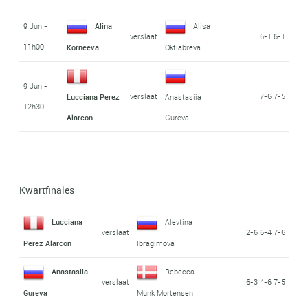
9 Jun -
Alina
Alisa
verslaat
6-1 6-1
11h00
Korneeva
Oktiabreva
9 Jun -
verslaat
7-6 7-5
Lucciana Perez
Anastasiia
12h30
Alarcon
Gureva
Kwartfinales
Lucciana
Alevtina
verslaat
2-6 6-4 7-6
Perez Alarcon
Ibragimova
Anastasiia
Rebecca
verslaat
6-3 4-6 7-5
Gureva
Munk Mortensen