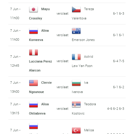
7 Jun -
Mayu
Tereza
verslaat
6-1 6-3
11h00
Crossley
Valentova
7 Jun -
Alina
verslaat
6-1 6-1
11h00
Korneeva
Emerson Jones
7 Jun -
Astrid
verslaat
6-4 7-5
Lucciana Perez
12h45
Lew Yan Foon
Alarcon
7 Jun -
Clervie
Iva
verslaat
6-1 6-2
13h00
Ngounoue
Ivanova
7 Jun -
Alisa
Teodora
verslaat
4-6 6-2 6-3
13h15
Oktiabreva
Kostovic
7 Jun -
Melisa