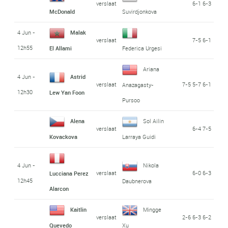
verslaat
6-1 6-3
McDonald
Suvirdjonkova
4 Jun -
Malak
verslaat
7-5 6-1
12h55
El Allami
Federica Urgesi
Ariana
4 Jun -
Astrid
verslaat
7-5 5-7 6-1
Anazagasty-
12h30
Lew Yan Foon
Pursoo
Alena
Sol Ailin
verslaat
6-4 7-5
Kovackova
Larraya Guidi
4 Jun -
Nikola
verslaat
6-0 6-3
Lucciana Perez
12h45
Daubnerova
Alarcon
Kaitlin
Mingge
verslaat
2-6 6-3 6-2
Quevedo
Xu