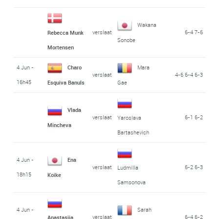
Wakana
verslaat
6-4 7-6
Rebecca Munk
Sonobe
Mortensen
4 Jun -
Charo
Mara
verslaat
4-6 6-4 6-3
16h45
Esquiva Banuls
Gae
Vlada
verslaat
6-1 6-2
Yaroslava
Mincheva
Bartashevich
4 Jun -
Ena
verslaat
6-2 6-3
Ludmilla
18h15
Koike
Samsonova
4 Jun -
Sarah
verslaat
6-4 6-2
Anastasiia