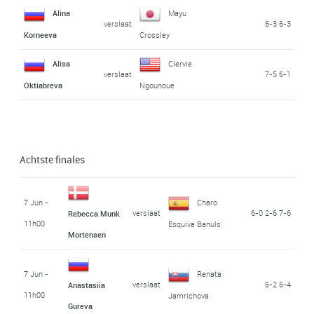
Alina
Mayu
verslaat
6-3 6-3
Korneeva
Crossley
Alisa
Clervie
verslaat
7-5 6-1
Oktiabreva
Ngounoue
Achtste finales
7 Jun -
Charo
verslaat
6-0 2-6 7-6
Rebecca Munk
11h00
Esquiva Banuls
Mortensen
7 Jun -
Renata
verslaat
6-2 6-4
Anastasiia
11h00
Jamrichova
Gureva