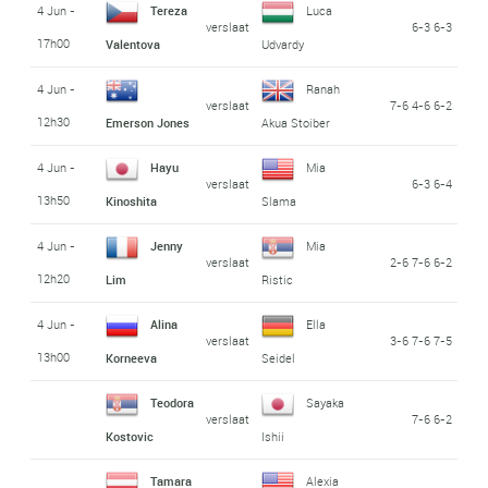
4 Jun -
Tereza
Luca
verslaat
6-3 6-3
17h00
Valentova
Udvardy
4 Jun -
Ranah
verslaat
7-6 4-6 6-2
12h30
Emerson Jones
Akua Stoiber
4 Jun -
Hayu
Mia
verslaat
6-3 6-4
13h50
Kinoshita
Slama
4 Jun -
Jenny
Mia
verslaat
2-6 7-6 6-2
12h20
Lim
Ristic
4 Jun -
Alina
Ella
verslaat
3-6 7-6 7-5
13h00
Korneeva
Seidel
Teodora
Sayaka
verslaat
7-6 6-2
Kostovic
Ishii
Tamara
Alexia