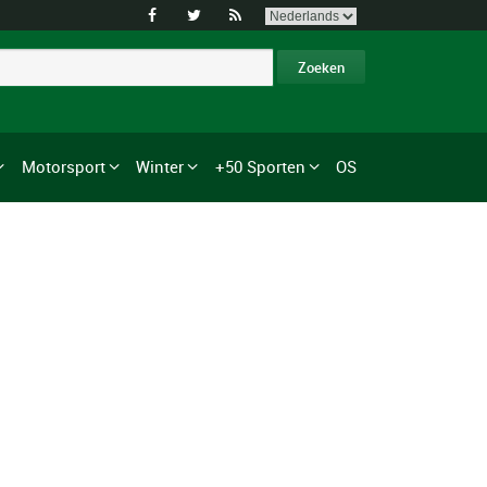



Motorsport
Winter
+50 Sporten
OS