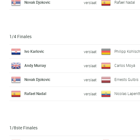
Novak Djokovic
Rafael Nadal
verslaat
1/4 Finales
Ivo Karlovic
Philipp Kohlsch
verslaat
Andy Murray
Carlos Moyá
verslaat
Novak Djokovic
Ernests Gulbis
verslaat
Rafael Nadal
Nicolas Lapentt
verslaat
1/8ste Finales