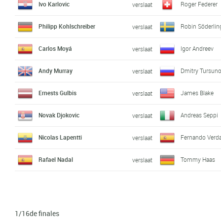
Ivo Karlovic
Roger Federer
verslaat
Philipp Kohlschreiber
Robin Söderlin
verslaat
Carlos Moyá
Igor Andreev
verslaat
Andy Murray
Dmitry Tursun
verslaat
Ernests Gulbis
James Blake
verslaat
Novak Djokovic
Andreas Seppi
verslaat
Nicolas Lapentti
Fernando Verd
verslaat
Rafael Nadal
Tommy Haas
verslaat
1/16de finales