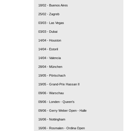
18/02 - Buenos Aires
25/02 - Zagreb
03/03 - Las Vegas
03/03 - Dubai
14/04 - Houston
14/04 - Estoril
14/04 - Valencia
28/04 - München
19/05 - Pörtschach
19/05 - Grand-Prix Hassan II
09/06 - Warschau
09/06 - Londen - Queen's
09/06 - Gerry Weber Open - Halle
16/06 - Nottingham
16/06 - Rosmalen - Ordina Open