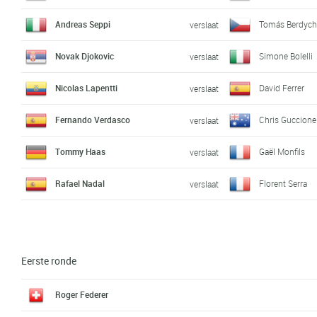
Andreas Seppi
Tomás Berdyc
verslaat
Novak Djokovic
Simone Bolelli
verslaat
Nicolas Lapentti
David Ferrer
verslaat
Fernando Verdasco
Chris Guccione
verslaat
Tommy Haas
Gaël Monfils
verslaat
Rafael Nadal
Florent Serra
verslaat
Eerste ronde
Roger Federer