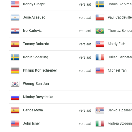
Robby Ginepri
Jonas Björkma
verslaat
José Acasuso
Paul Capdeville
verslaat
Ivo Karlovic
Thomaz Belluc
verslaat
Tommy Robredo
Mardy Fish
verslaat
Robin Söderling
Julien Bennete
verslaat
Philipp Kohlschreiber
Michael Yani
verslaat
Woong-Sun Jun
Nikolay Davydenko
Carlos Moyá
Janko Tipsarev
verslaat
John Isner
Andrea Stoppin
verslaat