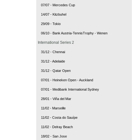
07/07 - Mercedes Cup
14/07 - Kitzbuhel
29/09 - Tokio
06/10 - Bank Austria-TennisTrophy - Wenen
International Series 2
31/12 - Chennai
31/12 - Adelaide
31/12 - Qatar Open
07/01 - Heineken Open - Auckland
07/01 - Medibank International Sydney
28/01 - Viña del Mar
11/02 - Marseille
11/02 - Costa do Sauípe
11/02 - Delray Beach
18/02 - San Jose