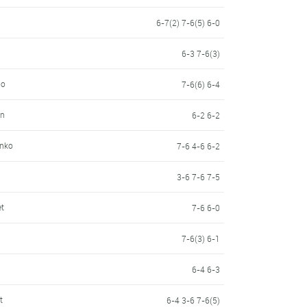
6-7(2) 7-6(5) 6-0
6-3 7-6(3)
do
7-6(6) 6-4
un
6-2 6-2
enko
7-6 4-6 6-2
3-6 7-6 7-5
et
7-6 6-0
7-6(3) 6-1
6-4 6-3
t
6-4 3-6 7-6(5)