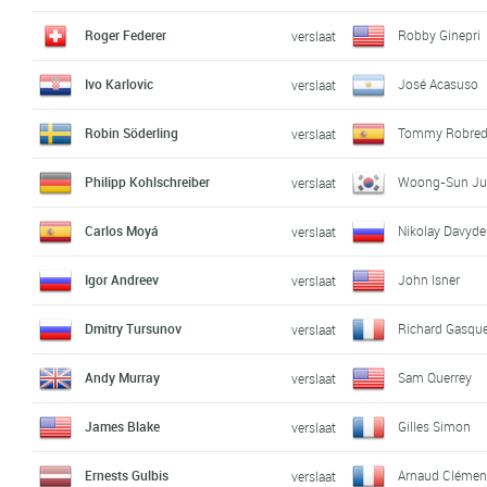
Roger Federer
Robby Ginepri
verslaat
Ivo Karlovic
José Acasuso
verslaat
Robin Söderling
Tommy Robre
verslaat
Philipp Kohlschreiber
Woong-Sun J
verslaat
Carlos Moyá
Nikolay Davyd
verslaat
Igor Andreev
John Isner
verslaat
Dmitry Tursunov
Richard Gasqu
verslaat
Andy Murray
Sam Querrey
verslaat
James Blake
Gilles Simon
verslaat
Ernests Gulbis
Arnaud Clémen
verslaat