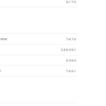
6-1 7-5
reiber
7-6 7-6
2-6 6-3 6-1
6-3 6-4
i
7-6 6-1