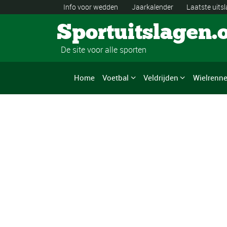
Info voor wedden
Jaarkalender
Laatste uits
Sportuitslagen.
De site voor alle sporten
Home
Voetbal
Veldrijden
Wielrenn