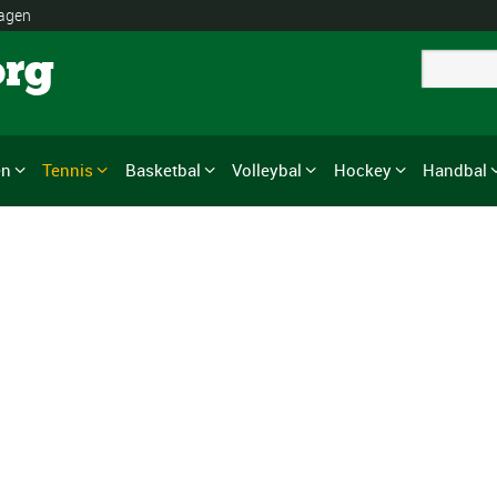
lagen
org
en
Tennis
Basketbal
Volleybal
Hockey
Handbal