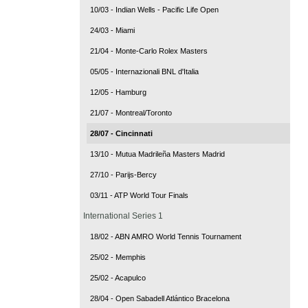
10/03 - Indian Wells - Pacific Life Open
24/03 - Miami
21/04 - Monte-Carlo Rolex Masters
05/05 - Internazionali BNL d'Italia
12/05 - Hamburg
21/07 - Montreal/Toronto
28/07 - Cincinnati
13/10 - Mutua Madrileña Masters Madrid
27/10 - Parijs-Bercy
03/11 - ATP World Tour Finals
International Series 1
18/02 - ABN AMRO World Tennis Tournament
25/02 - Memphis
25/02 - Acapulco
28/04 - Open Sabadell Atlántico Bracelona