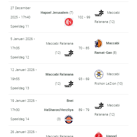
27 December
Hapoel Jerusalem
(7)
Maccabi
2025 - 17h40
102 - 99
Ra'anana
(12)
Speeldag 11
5 Januari 2026 -
Maccabi
Maccabi Ra'anana
17h35
70 - 85
(12)
Ramat-Gan
(8)
Speeldag 12
12 Januari 2026 -
Maccabi
Maccabi Ra'anana
19h55
93 - 69
(12)
Rishon LeZion
(10)
Speeldag 13
19 Januari 2026 -
Bnei
Maccabi
17h30
HaSharon/Herzliya
89 - 79
Ra'anana
(12)
Speeldag 14
(3)
26 Januari 2026 -
Hapoel
Maccabi Ra'anana