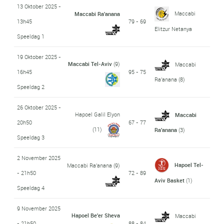
13 Oktober 2025 -
Maccabi
Maccabi Ra'anana
13h45
79 - 69
Elitzur Netanya
Speeldag 1
19 Oktober 2025 -
Maccabi Tel-Aviv
(9)
Maccabi
16h45
95 - 75
Ra'anana
(8)
Speeldag 2
26 Oktober 2025 -
Hapoel Galil Elyon
Maccabi
20h50
67 - 77
(11)
Ra'anana
(3)
Speeldag 3
2 November 2025
Hapoel Tel-
Maccabi Ra'anana
(9)
- 21h50
72 - 89
Aviv Basket
(1)
Speeldag 4
9 November 2025
Hapoel Be'er Sheva
Maccabi
- 21h50
88 - 84