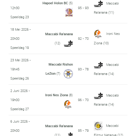
Hapoel Holon BC
(5)
Maccabi
12h30
95 - 93
Ra'anana
(11)
Speeldag 23
18 Mei 2026 -
Ironi Nes
Maccabi Ra'anana
20h00
92 - 70
(12)
Ziona
(10)
Speeldag 19
23 Mei 2026 -
Maccabi Rishon
Maccabi
19h45
93 - 78
LeZion
(7)
Ra'anana
(14)
Speeldag 26
2 Juni 2026 -
Ironi Nes Ziona
(8)
Maccabi
19h00
96 - 70
Ra'anana
(14)
Speeldag 27
6 Juni 2026 -
Maccabi
Maccabi Ra'anana
20h00
95 - 79
(11)
Elitzur Netanya
(12)