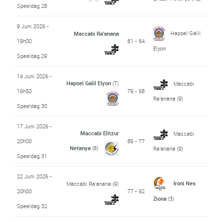
Speeldag 28
9 Juni 2026 -
Hapoel Galil
Maccabi Ra'anana
19h00
81 - 64
Elyon
Speeldag 29
14 Juni 2026 -
Hapoel Galil Elyon
(7)
Maccabi
16h50
79 - 68
Ra'anana
(9)
Speeldag 30
17 Juni 2026 -
Maccabi Elitzur
Maccabi
20h00
89 - 77
Netanya
(8)
Ra'anana
(9)
Speeldag 31
22 Juni 2026 -
Ironi Nes
Maccabi Ra'anana
(9)
20h00
77 - 92
Ziona
(3)
Speeldag 32