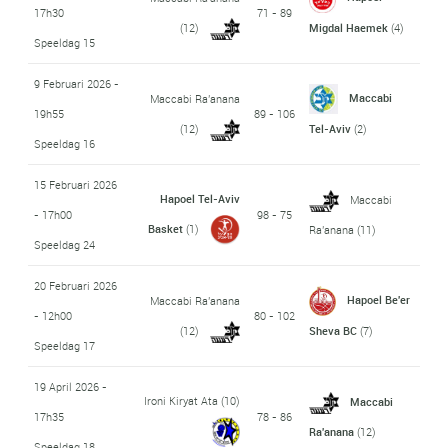
17h30
71 - 89
(12)
Migdal Haemek
(4)
Speeldag 15
9 Februari 2026 -
Maccabi
Maccabi Ra'anana
19h55
89 - 106
(12)
Tel-Aviv
(2)
Speeldag 16
15 Februari 2026
Hapoel Tel-Aviv
Maccabi
- 17h00
98 - 75
Basket
(1)
Ra'anana
(11)
Speeldag 24
20 Februari 2026
Hapoel Be'er
Maccabi Ra'anana
- 12h00
80 - 102
(12)
Sheva BC
(7)
Speeldag 17
19 April 2026 -
Ironi Kiryat Ata
(10)
Maccabi
17h35
78 - 86
Ra'anana
(12)
Speeldag 18