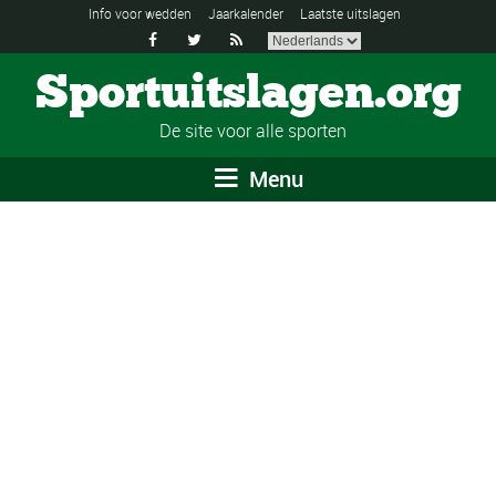
Info voor wedden
Jaarkalender
Laatste uitslagen



Sportuitslagen.org
De site voor alle sporten
Menu