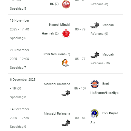
BC
(7)
Ra'anana
(8)
Speeldag 5
16 November
Hapoel Migdal
Maccabi
2025 - 17h40
90 - 79
Haemek
(2)
Ra'anana
(9)
Speeldag 6
21 November
Ironi Nes Ziona
(7)
Maccabi
2025 - 12h00
85 - 77
Ra'anana
(10)
Speeldag 7
6 December 2025
Bnei
Maccabi Ra'anana
- 19h00
96 - 107
HaSharon/Herzliya
Speeldag 8
14 December
Ironi Kiryat
Maccabi Ra'anana
2025 - 17h35
80 - 84
Ata
Speeldag 9