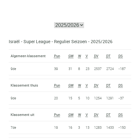
Israël - Super League - Regulier Seizoen - 2025/2026
Algemeen klassement
Pun
GW
W
V
DV
DT
DS
9de
39
31
8
23
2537
2724
-187
Klassement thuis
Pun
GW
W
V
DV
DT
DS
9de
20
15
5
10
1254
1291
-37
Klassement uit
Pun
GW
W
V
DV
DT
DS
7de
19
16
3
13
1283
1433
-150