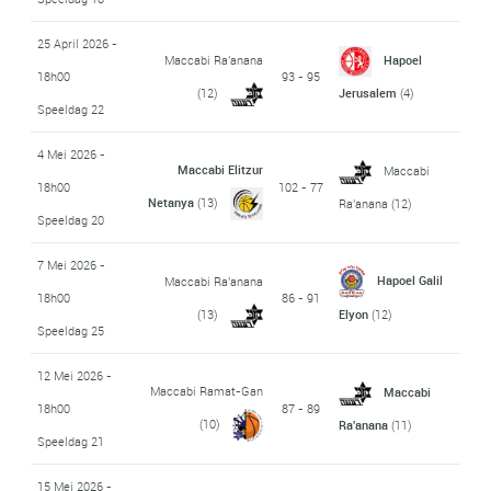
25 April 2026 -
Maccabi Ra'anana
Hapoel
18h00
93 - 95
(12)
Jerusalem
(4)
Speeldag 22
4 Mei 2026 -
Maccabi Elitzur
Maccabi
18h00
102 - 77
Netanya
(13)
Ra'anana
(12)
Speeldag 20
7 Mei 2026 -
Hapoel Galil
Maccabi Ra'anana
18h00
86 - 91
(13)
Elyon
(12)
Speeldag 25
12 Mei 2026 -
Maccabi Ramat-Gan
Maccabi
18h00
87 - 89
(10)
Ra'anana
(11)
Speeldag 21
15 Mei 2026 -