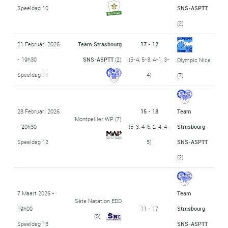
Speeldag 10
SNS-ASPTT
(2)
21 Februari 2026
Team Strasbourg
17 - 12
- 19h30
SNS-ASPTT
(2)
(5-4, 5-3, 4-1, 3-
Olympic Nice
Speeldag 11
4)
(7)
28 Februari 2026
15 - 18
Team
Montpellier WP
(7)
- 20h30
(5-3, 4-6, 2-4, 4-
Strasbourg
Speeldag 12
5)
SNS-ASPTT
(2)
7 Maart 2026 -
Team
Sète Natation EDD
19h00
11 - 17
Strasbourg
(5)
Speeldag 13
SNS-ASPTT