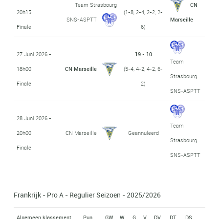
Team Strasbourg
CN
20h15
(1-8, 2-4, 2-2, 2-
SNS-ASPTT
Marseille
Finale
6)
27 Juni 2026 -
19 - 10
Team
18h00
CN Marseille
(5-4, 4-2, 4-2, 6-
Strasbourg
Finale
2)
SNS-ASPTT
28 Juni 2026 -
Team
20h00
CN Marseille
Geannuleerd
Strasbourg
Finale
SNS-ASPTT
Frankrijk - Pro A - Regulier Seizoen - 2025/2026
Algemeen klassement
Pun
GW
W
G
V
DV
DT
DS