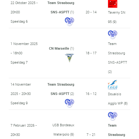
22 Oktober 2025 -
Team Strasbourg
20h00
SNS-ASPTT
(1)
20 - 14
Taverny SN
Speeldag 6
95
(9)
1 November 2025
Team
CN Marseille
(1)
- 18h00
18 - 17
Strasbourg
Speeldag 7
SNS-ASPTT
(2)
14 November
Team Strasbourg
2025 - 20h30
SNS-ASPTT
(2)
16 - 12
Douaisis
Speeldag 9
Agglo WP
(8)
USB Bordeaux
7 Februari 2026 -
Team
Waterpolo
(9)
20h30
7 - 21
Strasbourg