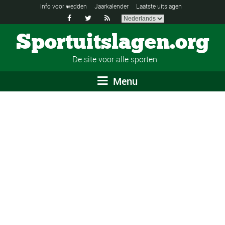
Info voor wedden
Jaarkalender
Laatste uitslagen



Sportuitslagen.org
De site voor alle sporten
Menu