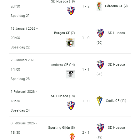
SD Huesca
(19)
Córdoba CF
(9)
20h30
1 - 2
Speeldag 21
18 Januari 2026 -
Burgos CF
(7)
SD Huesca
20h00
1 - 0
(20)
Speeldag 22
25 Januari 2026 -
SD Huesca
Andorra CF
(14)
14h00
1 - 1
(20)
Speeldag 23
1 Februari 2026 -
SD Huesca
(18)
Cádiz CF
(11)
18h30
1 - 0
Speeldag 24
8 Februari 2026 -
Sporting Gijón
(8)
SD Huesca
18h30
2 - 1
(19)