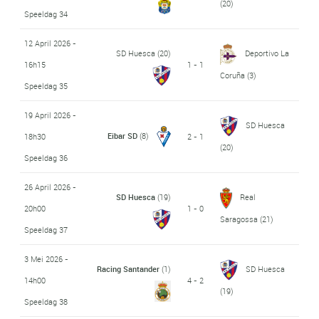
(20)
Speeldag 34
12 April 2026 -
SD Huesca
(20)
Deportivo La
16h15
1 - 1
Coruña
(3)
Speeldag 35
19 April 2026 -
SD Huesca
Eibar SD
(8)
18h30
2 - 1
(20)
Speeldag 36
26 April 2026 -
SD Huesca
(19)
Real
20h00
1 - 0
Saragossa
(21)
Speeldag 37
3 Mei 2026 -
Racing Santander
(1)
SD Huesca
14h00
4 - 2
(19)
Speeldag 38