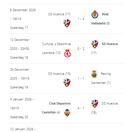
6 December 2025
SD Huesca
(17)
Real
- 16h15
1 - 4
Valladolid
(8)
Speeldag 17
12 December
Cultural y Deportiva
SD Huesca
2025 - 20h30
0 - 2
Leonesa
(12)
(17)
Speeldag 18
20 December
SD Huesca
(15)
Racing
2025 - 16h15
1 - 1
Santander
(1)
Speeldag 19
3 Januari 2026 -
Club Deportivo
SD Huesca
16h15
4 - 1
Castellón
(4)
(18)
Speeldag 20
12 Januari 2026 -