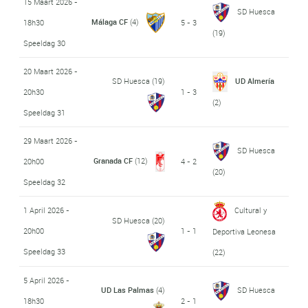
15 Maart 2026 -
SD Huesca
Málaga CF
(4)
18h30
5 - 3
(19)
Speeldag 30
20 Maart 2026 -
SD Huesca
(19)
UD Almería
20h30
1 - 3
(2)
Speeldag 31
29 Maart 2026 -
SD Huesca
Granada CF
(12)
20h00
4 - 2
(20)
Speeldag 32
1 April 2026 -
Cultural y
SD Huesca
(20)
20h00
1 - 1
Deportiva Leonesa
Speeldag 33
(22)
5 April 2026 -
UD Las Palmas
(4)
SD Huesca
18h30
2 - 1