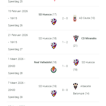
Speeldag 25
15 Februari 2026
SD Huesca
(17)
AD Ceuta
(10)
- 16h15
2 - 0
Speeldag 26
21 Februari 2026
SD Huesca
(18)
CD Mirandés
- 16h15
1 - 2
(21)
Speeldag 27
1 Maart 2026 -
Real Valladolid
(18)
SD Huesca
20h00
1 - 0
(19)
Speeldag 28
7 Maart 2026 -
SD Huesca
(19)
Albacete
20h00
0 - 0
Balompié
(14)
Speeldag 29