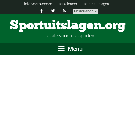
Info voor wedden
Jaarkalender
Laatste uitslagen



Sportuitslagen.org
De site voor alle sporten
Menu