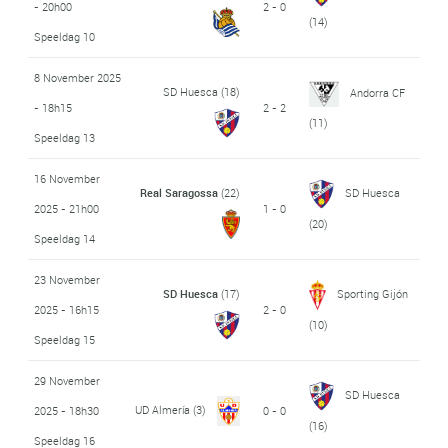
- 20h00
2 - 0
(14)
Speeldag 10
8 November 2025
SD Huesca
(18)
Andorra CF
- 18h15
2 - 2
(11)
Speeldag 13
16 November
Real Saragossa
(22)
SD Huesca
2025 - 21h00
1 - 0
(20)
Speeldag 14
23 November
SD Huesca
(17)
Sporting Gijón
2025 - 16h15
2 - 0
(10)
Speeldag 15
29 November
SD Huesca
UD Almería
(3)
2025 - 18h30
0 - 0
(16)
Speeldag 16