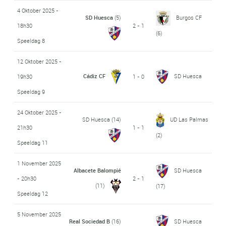
4 Oktober 2025 -
SD Huesca
(5)
Burgos CF
18h30
2 - 1
(6)
Speeldag 8
12 Oktober 2025 -
Cádiz CF
SD Huesca
19h30
1 - 0
Speeldag 9
24 Oktober 2025 -
SD Huesca
(14)
UD Las Palmas
21h30
1 - 1
(2)
Speeldag 11
1 November 2025
Albacete Balompié
SD Huesca
- 20h30
2 - 1
(11)
(17)
Speeldag 12
5 November 2025
Real Sociedad B
(16)
SD Huesca