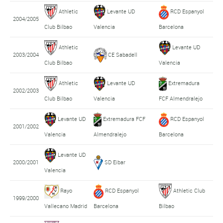
Athletic
Levante UD
RCD Espanyol
2004/2005
Club Bilbao
Valencia
Barcelona
Athletic
Levante UD
2003/2004
CE Sabadell
Club Bilbao
Valencia
Athletic
Levante UD
Extremadura
2002/2003
Club Bilbao
Valencia
FCF Almendralejo
Levante UD
Extremadura FCF
RCD Espanyol
2001/2002
Valencia
Almendralejo
Barcelona
Levante UD
2000/2001
SD Eibar
Valencia
Rayo
RCD Espanyol
Athletic Club
1999/2000
Vallecano Madrid
Barcelona
Bilbao