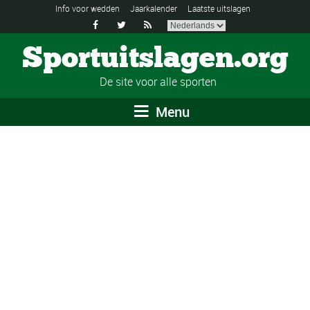
Info voor wedden
Jaarkalender
Laatste uitslagen



Sportuitslagen.org
De site voor alle sporten
Menu