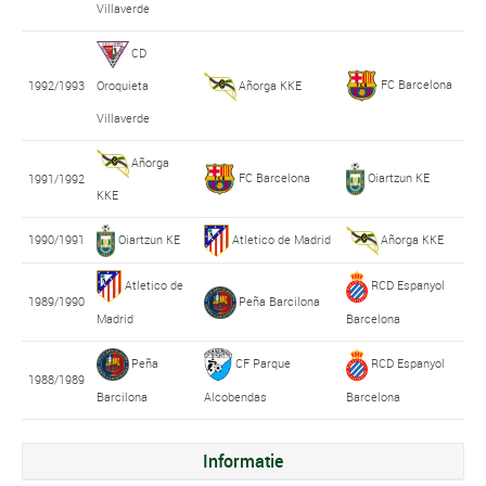
Villaverde
CD
FC Barcelona
1992/1993
Oroquieta
Añorga KKE
Villaverde
Añorga
FC Barcelona
Oiartzun KE
1991/1992
KKE
1990/1991
Oiartzun KE
Atletico de Madrid
Añorga KKE
Atletico de
RCD Espanyol
1989/1990
Peña Barcilona
Madrid
Barcelona
Peña
CF Parque
RCD Espanyol
1988/1989
Barcilona
Alcobendas
Barcelona
Informatie