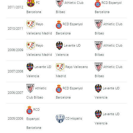
FC
Athletic Club
RCD Espanyol
2011/2012
Barcelona
Bilbao
Barcelona
Rayo
RCD Espanyol
Athletic Club
2010/2011
Vallecano Madrid
Barcelona
Bilbao
Rayo
Levante UD
Athletic Club
2008/2009
Vallecano Madrid
Valencia
Bilbao
Levante UD
Rayo Vallecano
Athletic Club
2007/2008
Madrid
Valencia
Bilbao
Athletic
RCD Espanyol
Levante UD
2006/2007
Club Bilbao
Barcelona
Valencia
RCD
Levante UD
2005/2006
CD Híspalis
Espanyol
Valencia
Barcelona