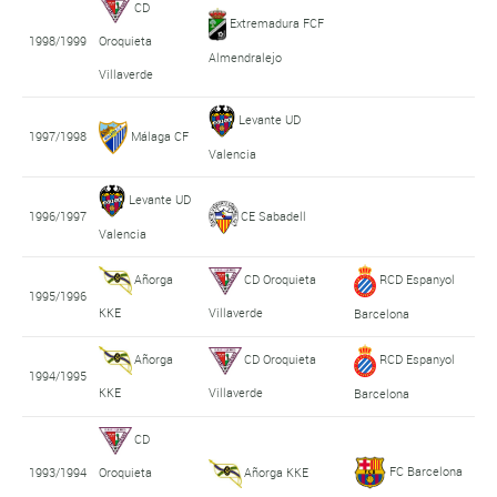
CD
Extremadura FCF
1998/1999
Oroquieta
Almendralejo
Villaverde
Levante UD
1997/1998
Málaga CF
Valencia
Levante UD
1996/1997
CE Sabadell
Valencia
Añorga
CD Oroquieta
RCD Espanyol
1995/1996
KKE
Villaverde
Barcelona
Añorga
CD Oroquieta
RCD Espanyol
1994/1995
KKE
Villaverde
Barcelona
CD
FC Barcelona
1993/1994
Oroquieta
Añorga KKE