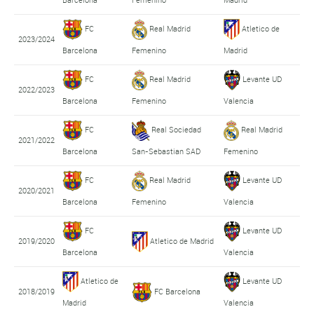
FC
Real Madrid
Atletico de
2023/2024
Barcelona
Femenino
Madrid
FC
Real Madrid
Levante UD
2022/2023
Barcelona
Femenino
Valencia
FC
Real Sociedad
Real Madrid
2021/2022
Barcelona
San-Sebastian SAD
Femenino
FC
Real Madrid
Levante UD
2020/2021
Barcelona
Femenino
Valencia
FC
Levante UD
2019/2020
Atletico de Madrid
Barcelona
Valencia
Atletico de
Levante UD
2018/2019
FC Barcelona
Madrid
Valencia