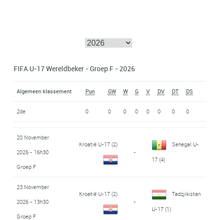
FIFA U-17 Wereldbeker - Groep F - 2026
Algemeen klassement
Pun
GW
W
G
V
DV
DT
DS
2de
0
0
0
0
0
0
0
0
20 November
Kroatië U-17
(2)
Senegal U-
2026 - 16h30
-
17
(4)
Groep F
23 November
Kroatië U-17
(2)
Tadzjikistan
2026 - 13h30
-
U-17
(1)
Groep F