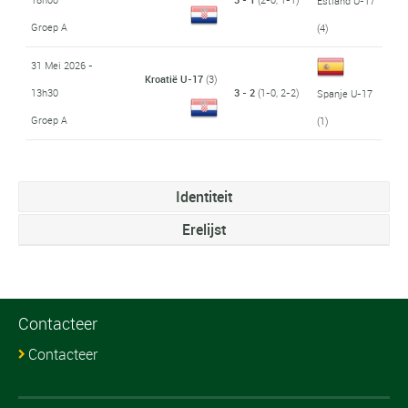
Estland U-17
Groep A
(4)
31 Mei 2026 -
Kroatië U-17
(3)
13h30
3 - 2
(1-0, 2-2)
Spanje U-17
Groep A
(1)
Identiteit
Erelijst
Contacteer
Contacteer