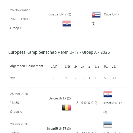
26 November
Kroatië U-17
(2)
Cuba U-17
2026 - 17h00
-
(3)
Groep F
Europees Kampioenschap Heren U-17 - Groep A - 2026
Algemeen klassement
Pun
GW
W
G
V
DV
DT
DS
3de
6
3
2
0
1
6
5
+1
25 Mei 2026 -
België U-17
(2)
13h30
2 - 0
(2-0, 0-0)
Kroatië U-17
Groep A
(3)
28 Mei 2026 -
Kroatië U-17
(3)
18h00
3 - 1
(2-0, 1-1)