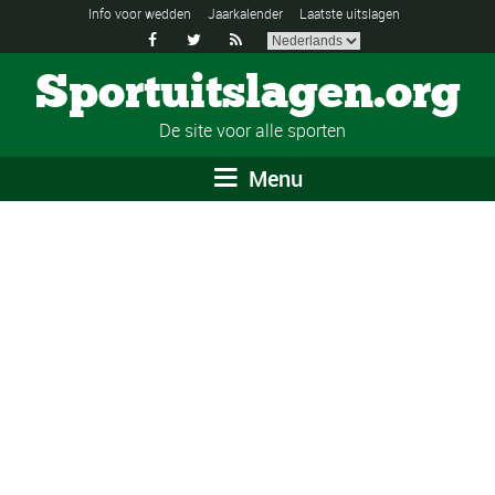
Info voor wedden
Jaarkalender
Laatste uitslagen



Sportuitslagen.org
De site voor alle sporten
Menu