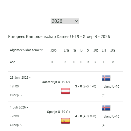
Europees Kampioenschap Dames U-19 - Groep B - 2026
Algemeen klassement
Pun
GW
W
G
V
DV
DT
DS
4de
0
3
0
0
3
3
11
-8
28 Juni 2026 -
Oostenrijk U-19
(2)
17h00
3 - 0
(2-0, 1-0)
Ijsland U-19
Groep B
(4)
1 Juli 2026 -
Spanje U-19
(1)
17h00
4 - 0
(4-0, 0-0)
Ijsland U-19
Groep B
(4)