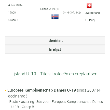
4 Juli 2026 -
Ijsland U-19
(4)
17h00
3 - 4
(3-1, 1-2)
Zwitserland
Groep B
U-19
(3)
Identiteit
Erelijst
Ijsland U-19 - Titels, trofeeën en ereplaatsen
Europees Kampioenschap Dames U-19
sinds 2007 (4
deelname )
Beste klassering : 3de voor : Europees Kampioenschap Dames
U-19 - Groep B