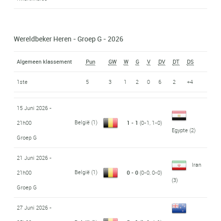
Wereldbeker Heren - Groep G - 2026
Algemeen klassement
Pun
GW
W
G
V
DV
DT
DS
1ste
5
3
1
2
0
6
2
+4
15 Juni 2026 -
België
(1)
21h00
1 - 1
(0-1, 1-0)
Egypte
(2)
Groep G
21 Juni 2026 -
Iran
België
(1)
21h00
0 - 0
(0-0, 0-0)
(3)
Groep G
27 Juni 2026 -