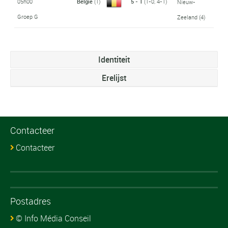
05h00
België
(1)
5 - 1
(1-0, 4-1)
Nieuw-
Groep G
Zeeland
(4)
Identiteit
Erelijst
Contacteer
Contacteer
Postadres
© Info Média Conseil