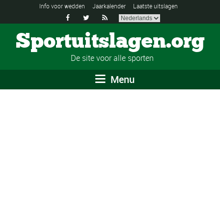
Info voor wedden
Jaarkalender
Laatste uitslagen



Sportuitslagen.org
De site voor alle sporten
Menu