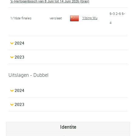
's-Hertogenbosch van 8 Juni tot 14 Juni 2026 (Gras)
6-3 2-6 6-
Yibing Wu
1/16de finales
verslaat
4
2024
2023
Uitslagen - Dubbel
2024
2023
Identite