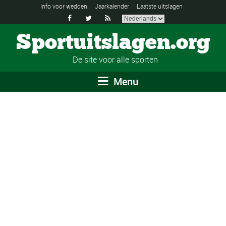
Info voor wedden
Jaarkalender
Laatste uitslagen



Sportuitslagen.org
De site voor alle sporten
Menu