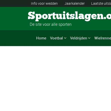
Info voor wedden
Jaarkalender
Laatste uits
Sportuitslagen.
De site voor alle sporten
Home
Voetbal
Veldrijden
Wielrenn