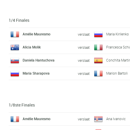
1/4 Finales
Amélie Mauresmo
Maria Kirilenko
verslaat
Alicia Molik
Francesca Sch
verslaat
Daniela Hantuchova
Conchita Marti
verslaat
Maria Sharapova
Marion Bartoli
verslaat
1/8ste Finales
Amélie Mauresmo
Ana Ivanovic
verslaat