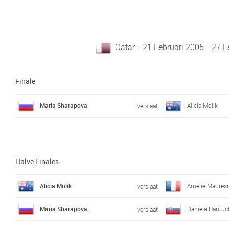
Qatar - 21 Februari 2005 - 27 F
Finale
Maria Sharapova
Alicia Molik
verslaat
Halve Finales
Alicia Molik
Amélie Maure
verslaat
Maria Sharapova
Daniela Hantu
verslaat