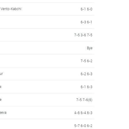
a Vento-Kabchi
6-1 6-0
6-3 6-1
7-5 3-6 7-5
Bye
7-5 6-2
ur
6-2 6-3
a
6-1 6-3
e
7-5 7-6(6)
eeva
4-6 6-4 6-3
5-7 6-0 6-2