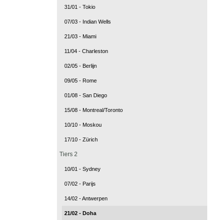
31/01 - Tokio
07/03 - Indian Wells
21/03 - Miami
11/04 - Charleston
02/05 - Berlijn
09/05 - Rome
01/08 - San Diego
15/08 - Montreal/Toronto
10/10 - Moskou
17/10 - Zürich
Tiers 2
10/01 - Sydney
07/02 - Parijs
14/02 - Antwerpen
21/02 - Doha