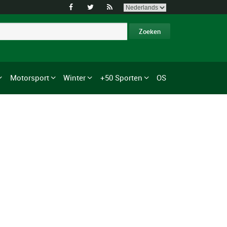



Motorsport
Winter
+50 Sporten
OS