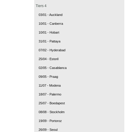
Tiers 4
03/01 - Auckland
10/01 - Canberra
10/01 - Hobart
31/01 - Pattaya
07/02 - Hyderabad
25/04 - Estoril
02/05 - Casablanca
09/05 - Praag
11/07 - Modena
18/07 - Palermo
25/07 - Boedapest
08/08 - Stockholm
19/09 - Portoroz
26/09 - Seoul