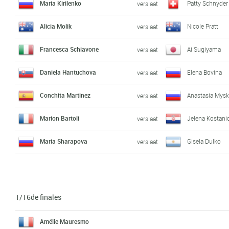
Maria Kirilenko
Patty Schnyder
verslaat
Alicia Molik
Nicole Pratt
verslaat
Francesca Schiavone
Ai Sugiyama
verslaat
Daniela Hantuchova
Elena Bovina
verslaat
Conchita Martinez
Anastasia Mysk
verslaat
Marion Bartoli
Jelena Kostani
verslaat
Maria Sharapova
Gisela Dulko
verslaat
1/16de finales
Amélie Mauresmo