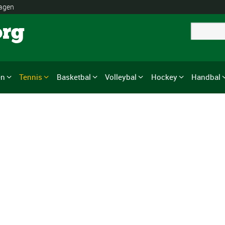
lagen
org
en
Tennis
Basketbal
Volleybal
Hockey
Handbal