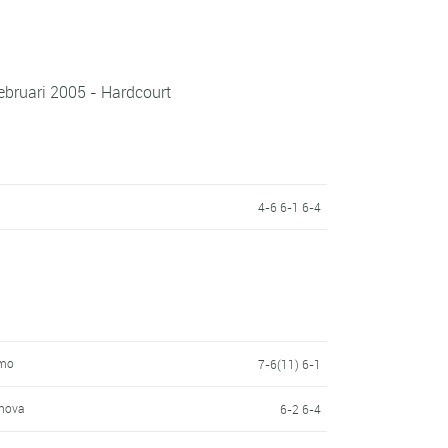
ebruari 2005 - Hardcourt
4-6 6-1 6-4
smo
7-6(11) 6-1
chova
6-2 6-4