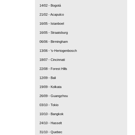
14/02 - Bogotá
21/02 - Acapulco
16/05 - Istanboel
16/05 - Straatsburg
06/06 - Birmingham
13/06 - 's-Hertogenbosch
18/07 - Cincinnati
22/08 - Forest Hills
12/09 - Bali
19/09 - Kolkata
26/09 - Guangzhou
03/10 - Tokio
10/10 - Bangkok
24/10 - Hasselt
31/10 - Quebec