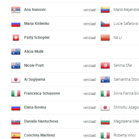
Ana Ivanovic
María Alejandr
verslaat
Maria Kirilenko
Lucie Safarova
verslaat
Patty Schnyder
Na Li
verslaat
Alicia Molik
Nicole Pratt
Selima Sfar
verslaat
Ai Sugiyama
Samantha Stos
verslaat
Francesca Schiavone
Silvia Farina Eli
verslaat
Elena Bovina
Shinobu Asago
verslaat
Daniela Hantuchova
Magdalena Mal
verslaat
Conchita Martinez
Roberta Vinci
verslaat