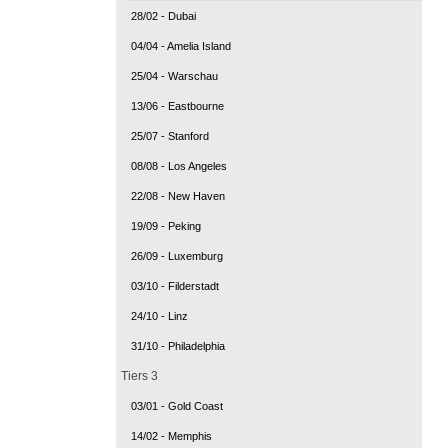
28/02 - Dubai
04/04 - Amelia Island
25/04 - Warschau
13/06 - Eastbourne
25/07 - Stanford
08/08 - Los Angeles
22/08 - New Haven
19/09 - Peking
26/09 - Luxemburg
03/10 - Filderstadt
24/10 - Linz
31/10 - Philadelphia
Tiers 3
03/01 - Gold Coast
14/02 - Memphis