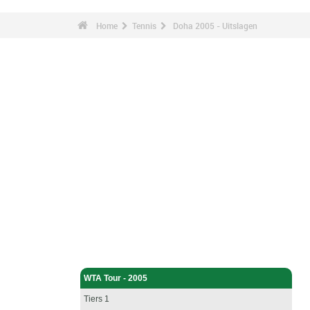
Home
Tennis
Doha 2005 - Uitslagen
Tennis - Home
WTA Tour - 2005
Tiers 1