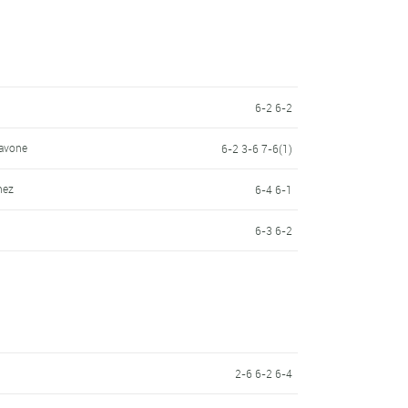
6-2 6-2
iavone
6-2 3-6 7-6(1)
nez
6-4 6-1
6-3 6-2
2-6 6-2 6-4