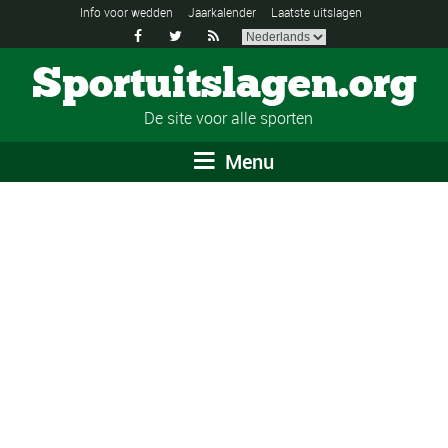
Info voor wedden
Jaarkalender
Laatste uitslagen



Sportuitslagen.org
De site voor alle sporten
Menu