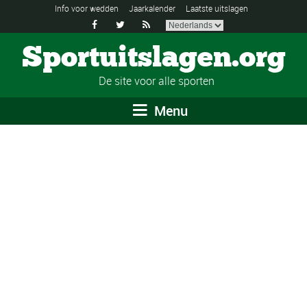
Info voor wedden
Jaarkalender
Laatste uitslagen



Sportuitslagen.org
De site voor alle sporten
Menu