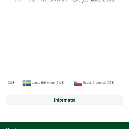
2005
Jonas Björkman (SWE)
Radek Stepánek (CZE)
Informatie