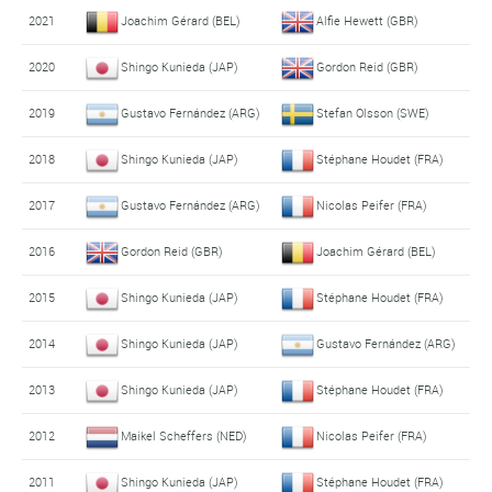
2021
Joachim Gérard (BEL)
Alfie Hewett (GBR)
2020
Shingo Kunieda (JAP)
Gordon Reid (GBR)
2019
Gustavo Fernández (ARG)
Stefan Olsson (SWE)
2018
Shingo Kunieda (JAP)
Stéphane Houdet (FRA)
2017
Gustavo Fernández (ARG)
Nicolas Peifer (FRA)
2016
Gordon Reid (GBR)
Joachim Gérard (BEL)
2015
Shingo Kunieda (JAP)
Stéphane Houdet (FRA)
2014
Shingo Kunieda (JAP)
Gustavo Fernández (ARG)
2013
Shingo Kunieda (JAP)
Stéphane Houdet (FRA)
2012
Maikel Scheffers (NED)
Nicolas Peifer (FRA)
2011
Shingo Kunieda (JAP)
Stéphane Houdet (FRA)