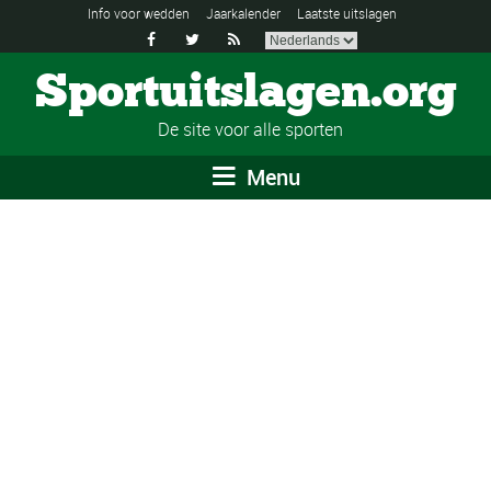
Info voor wedden
Jaarkalender
Laatste uitslagen



Sportuitslagen.org
De site voor alle sporten
Menu