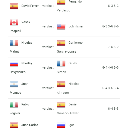
Fernando
David Ferrer
verslaat
6-3 6-2
Verdasco
Vasek
verslaat
John Isner
6-3 3-6 7-6
Pospisil
Nicolas
Guillermo
verslaat
7-6 6-2
Mahut
Garcia-Lopez
Nikolay
Gilles
verslaat
6-4 4-6 6-3
Davydenko
Simon
Juan
Nicolas
verslaat
6-4 3-6 6-4
Monaco
Almagro
Fabio
Daniel
verslaat
6-4 6-3
Fognini
Gimeno-Traver
Juan Carlos
Igor