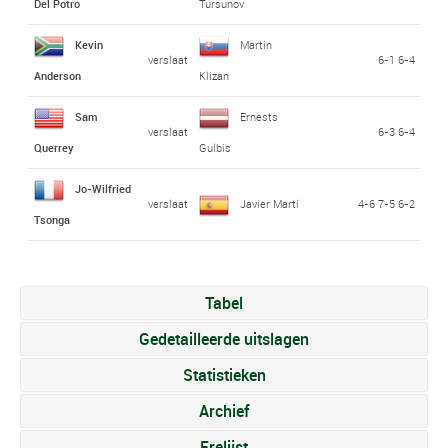
Del Potro
Tursunov
Kevin
Martin
verslaat
6-1 6-4
Anderson
Klizan
Sam
Ernests
verslaat
6-3 6-4
Querrey
Gulbis
Jo-Wilfried
verslaat
Javier Martí
4-6 7-5 6-2
Tsonga
Tabel
Gedetailleerde uitslagen
Statistieken
Archief
Erelijst