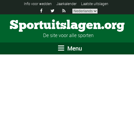
Info voor wedden
Jaarkalender
Laatste uitslagen



Sportuitslagen.org
De site voor alle sporten
Menu