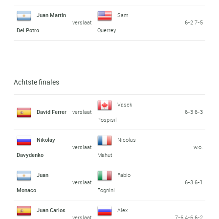
Juan Martin
Sam
verslaat
6-2 7-5
Del Potro
Querrey
Achtste finales
Vasek
David Ferrer
verslaat
6-3 6-3
Pospisil
Nikolay
Nicolas
verslaat
w.o.
Davydenko
Mahut
Juan
Fabio
verslaat
6-3 6-1
Monaco
Fognini
Juan Carlos
Alex
verslaat
7-6 4-6 6-2