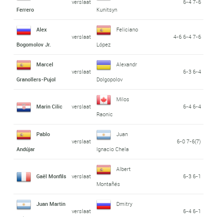
verslaat
6-4 7-6
Ferrero
Kunitsyn
Alex
Feliciano
verslaat
4-6 6-4 7-6
Bogomolov Jr.
López
Marcel
Alexandr
verslaat
6-3 6-4
Granollers-Pujol
Dolgopolov
Milos
Marin Cilic
verslaat
6-4 6-4
Raonic
Pablo
Juan
verslaat
6-0 7-6(7)
Andújar
Ignacio Chela
Albert
Gaël Monfils
verslaat
6-3 6-1
Montañés
Juan Martin
Dmitry
verslaat
6-4 6-1