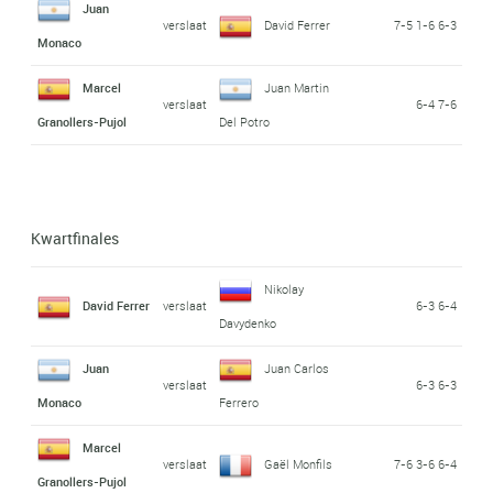
Juan
verslaat
David Ferrer
7-5 1-6 6-3
Monaco
Marcel
Juan Martin
verslaat
6-4 7-6
Granollers-Pujol
Del Potro
Kwartfinales
Nikolay
David Ferrer
verslaat
6-3 6-4
Davydenko
Juan
Juan Carlos
verslaat
6-3 6-3
Monaco
Ferrero
Marcel
verslaat
Gaël Monfils
7-6 3-6 6-4
Granollers-Pujol