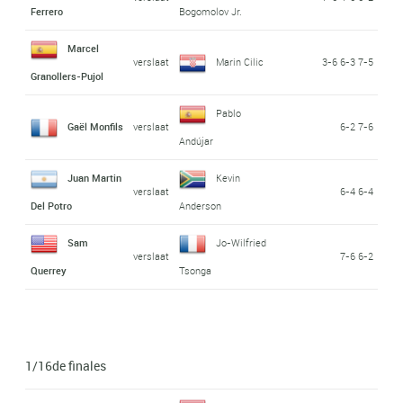
Ferrero
Bogomolov Jr.
Marcel
verslaat
Marin Cilic
3-6 6-3 7-5
Granollers-Pujol
Pablo
Gaël Monfils
verslaat
6-2 7-6
Andújar
Juan Martin
Kevin
verslaat
6-4 6-4
Del Potro
Anderson
Sam
Jo-Wilfried
verslaat
7-6 6-2
Querrey
Tsonga
1/16de finales