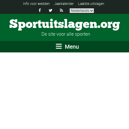
Info voor wedden
Jaarkalender
Laatste uitslagen



Sportuitslagen.org
De site voor alle sporten
Menu