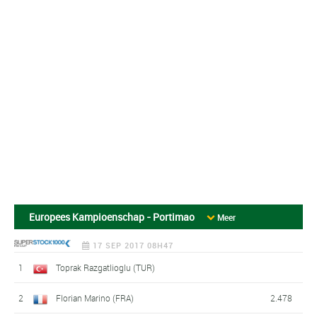
Europees Kampioenschap - Portimao
Meer
17 SEP 2017 08H47
1
Toprak Razgatlioglu (TUR)
2
Florian Marino (FRA)
2.478