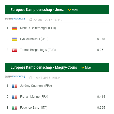
Europees Kampioenschap - Jerez
Meer
22 OKT 2017 16H46
1
Markus Reiterberger (GER)
2
Ilya Mikhalchik (UKR)
5.078
3
Toprak Razgatlioglu (TUR)
6.251
Europees Kampioenschap - Magny-Cours
Meer
1 OKT 2017 16H34
1
Jérémy Guarnoni (FRA)
2
Florian Marino (FRA)
0.414
3
Federico Sandi (ITA)
0.695