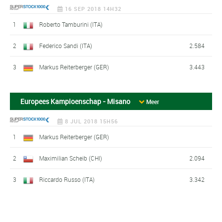
16 SEP 2018 14H32
1
Roberto Tamburini (ITA)
2
Federico Sandi (ITA)
2.584
3
Markus Reiterberger (GER)
3.443
Europees Kampioenschap - Misano
Meer
8 JUL 2018 15H56
1
Markus Reiterberger (GER)
2
Maximilian Scheib (CHI)
2.094
3
Riccardo Russo (ITA)
3.342