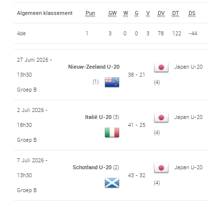
Algemeen klassement
Pun
GW
W
G
V
DV
DT
DS
4de
1
3
0
0
3
78
122
-44
27 Juni 2026 -
Nieuw-Zeeland U-20
Japan U-20
13h30
38 - 21
(1)
(4)
Groep B
2 Juli 2026 -
Italië U-20
(3)
Japan U-20
18h30
41 - 25
(4)
Groep B
7 Juli 2026 -
Schotland U-20
(2)
Japan U-20
13h30
43 - 32
(4)
Groep B