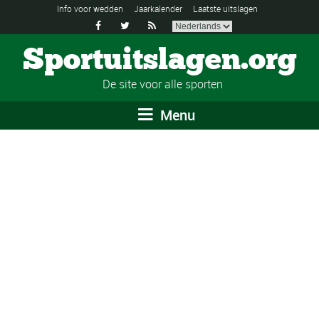
Info voor wedden
Jaarkalender
Laatste uitslagen



Sportuitslagen.org
De site voor alle sporten
Menu