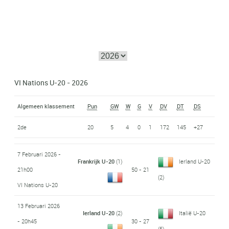
VI Nations U-20 - 2026
Algemeen klassement
Pun
GW
W
G
V
DV
DT
DS
2de
20
5
4
0
1
172
145
+27
7 Februari 2026 -
Frankrijk U-20
(1)
Ierland U-20
21h00
50 - 21
(2)
VI Nations U-20
13 Februari 2026
Ierland U-20
(2)
Italië U-20
- 20h45
30 - 27
(5)