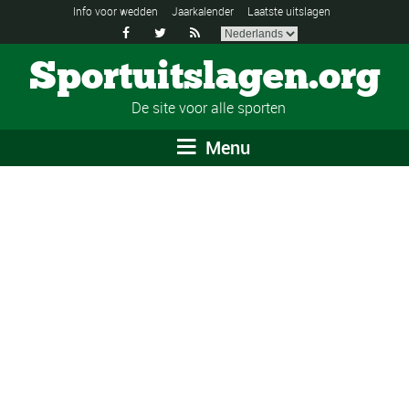
Info voor wedden
Jaarkalender
Laatste uitslagen



Sportuitslagen.org
De site voor alle sporten
Menu