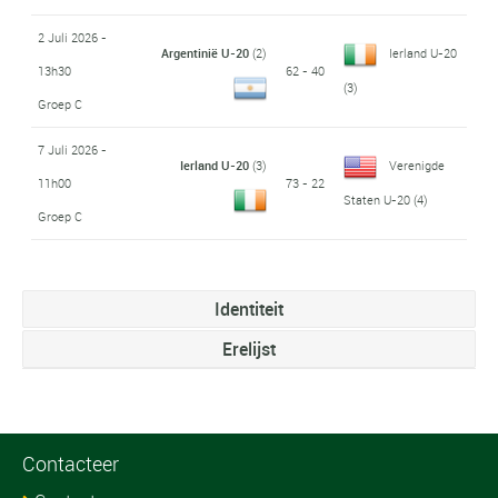
2 Juli 2026 -
Argentinië U-20
(2)
Ierland U-20
13h30
62 - 40
(3)
Groep C
7 Juli 2026 -
Ierland U-20
(3)
Verenigde
11h00
73 - 22
Staten U-20
(4)
Groep C
Identiteit
Erelijst
Contacteer