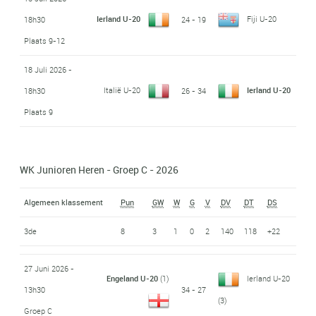
Ierland U-20
Fiji U-20
18h30
24 - 19
Plaats 9-12
18 Juli 2026 -
Italië U-20
Ierland U-20
18h30
26 - 34
Plaats 9
WK Junioren Heren - Groep C - 2026
Algemeen klassement
Pun
GW
W
G
V
DV
DT
DS
3de
8
3
1
0
2
140
118
+22
27 Juni 2026 -
Engeland U-20
(1)
Ierland U-20
13h30
34 - 27
(3)
Groep C