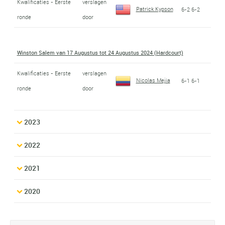
Kwalificaties - Eerste
verslagen
Patrick Kypson
6-2 6-2
ronde
door
Winston Salem van 17 Augustus tot 24 Augustus 2024 (Hardcourt)
Kwalificaties - Eerste
verslagen
Nicolas Mejia
6-1 6-1
ronde
door
2023
2022
2021
2020