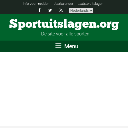
Info voor wedden
Jaarkalender
Laatste uitslagen



Sportuitslagen.org
De site voor alle sporten
Menu