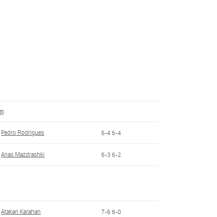
t)
Pedro Rodrigues
6-4 6-4
Anas Mazdrashki
6-3 6-2
Atakan Karahan
7-6 6-0