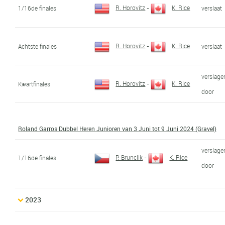
R. Horovitz
-
K. Rice
1/16de finales
verslaat
R. Horovitz
-
K. Rice
Achtste finales
verslaat
verslage
R. Horovitz
-
K. Rice
Kwartfinales
door
Roland Garros Dubbel Heren Junioren van 3 Juni tot 9 Juni 2024 (Gravel)
verslage
P. Brunclik
-
K. Rice
1/16de finales
door
2023