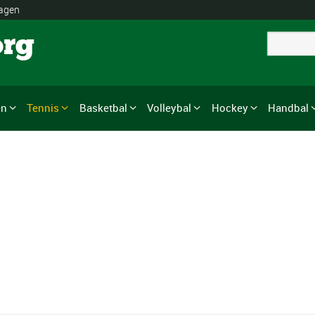
lagen
org
en
Tennis
Basketbal
Volleybal
Hockey
Handbal