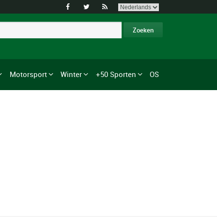



Motorsport
Winter
+50 Sporten
OS