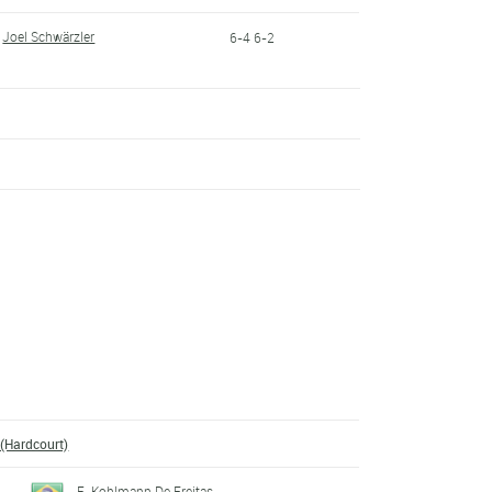
Joel Schwärzler
6-4 6-2
 (Hardcourt)
E. Kohlmann De Freitas
-