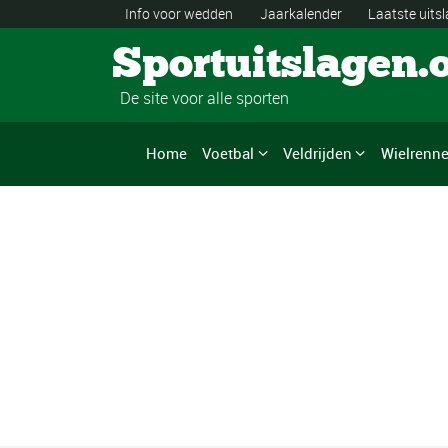
Info voor wedden
Jaarkalender
Laatste uits
Sportuitslagen.
De site voor alle sporten
Home
Voetbal
Veldrijden
Wielrenn