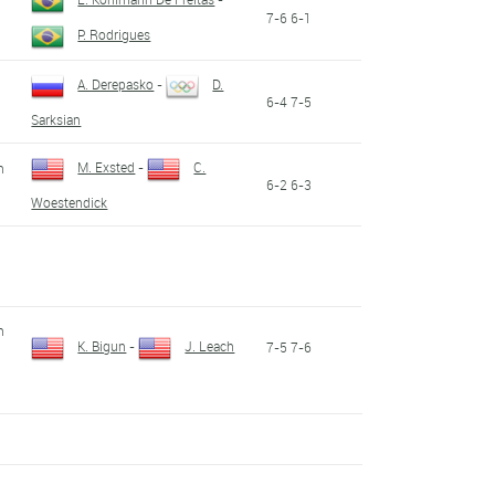
7-6 6-1
P. Rodrigues
A. Derepasko
-
D.
6-4 7-5
Sarksian
M. Exsted
-
C.
n
6-2 6-3
Woestendick
n
K. Bigun
-
J. Leach
7-5 7-6