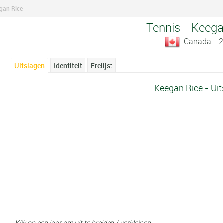
gan Rice
Tennis - Keega
Canada - 
Uitslagen
Identiteit
Erelijst
Keegan Rice - Uit
Klik op een jaar om uit te breiden / verkleinen