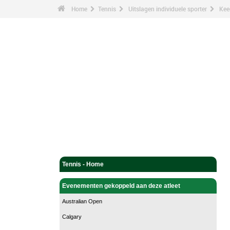
Home
Tennis
Uitslagen individuele sporter
Kee
Tennis - Home
Evenementen gekoppeld aan deze atleet
Australian Open
Calgary